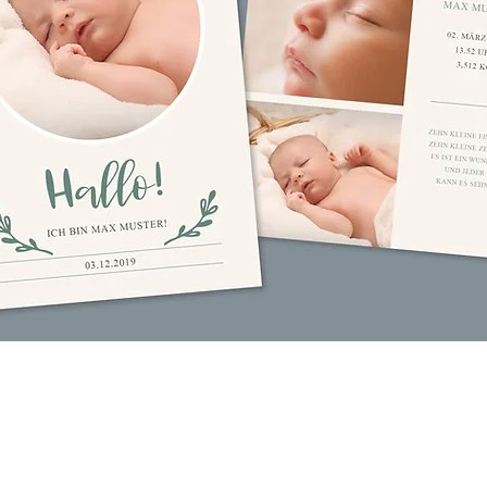
Öffnungszeiten:
Albrecht Druck
Montag bis Freitag
Tuttlinger Straße 1
78333 Stockach
Vormittags: