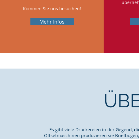
überneh
Kommen Sie uns besuchen!
Mehr Infos
ÜBE
Es gibt viele Druckereien in der Gegend, d
Offsetmaschinen produzieren sie Briefbögen,