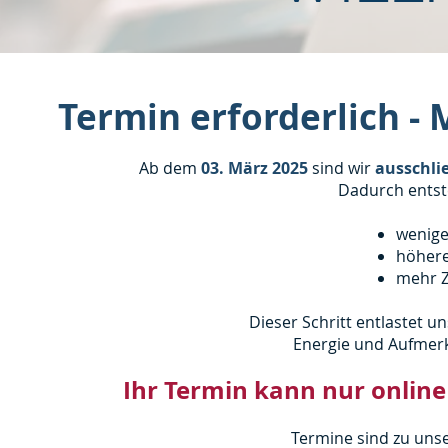
Termin erforderlich - 
Ab dem
03. März 2025
sind wir
ausschli
Dadurch entste
wenige
höhere
mehr Ze
Dieser Schritt entlastet u
Energie und Aufmerk
Ihr Termin kann nur online
Termine sind zu uns